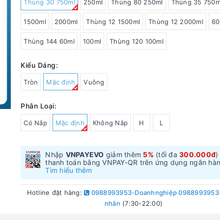
Thùng 30 750ml
250ml
Thùng 80 250ml
Thùng 35 750m
1500ml
2000ml
Thùng 12 1500ml
Thùng 12 2000ml
60
Thùng 144 60ml
100ml
Thùng 120 100ml
Kiểu Dáng:
Tròn
Mặc định
Vuông
Phân Loại:
Có Nắp
Mặc định
Không Nắp
H
L
Nhập
VNPAYEVO
giảm thêm
5%
(tối đa
300.000đ
)
thanh toán bằng VNPAY-QR trên ứng dụng ngân hà
Tìm hiểu thêm
Hotline đặt hàng:
0988993953-Doanhnghiệp 0988993953
nhân
(7:30-22:00)