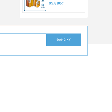
Đựng Dầu Ăn, Nước
65.880₫
Mắm, Xì Dầu 200ml
300ml 500ml, Có
Vạch Chia, Vòi Rót,
Chất Liệu Thủy Tinh
Borosilicate
ĐĂNG KÝ