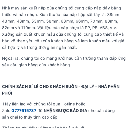
Nhà máy sản xuất nắp của chúng tôi cung cấp nắp đậy bằng
thiếc và nắp nhựa. Kích thước của nắp hộp sắt tây là: 38mm,
43mm, 48mm, 53mm, 58mm, 63mm, 66mm, 70mm, 80mm,
82mm và 110mm. Vật liệu của nắp nhựa là PP, PE, ABS, v.v.
Xưởng sản xuất khuôn mẫu của chúng tôi cung cấp thiết kế và
bản vẽ theo yêu cầu của khách hàng và làm khuôn mẫu với giá
cả hợp lý và trong thời gian ngắn nhất.
Ngoài ra, chúng tôi có mạng lưới hậu cần trưởng thành đáp ứng
yêu cầu giao hàng của khách hàng.
--------------
CHÍNH SÁCH SỈ LẺ CHO KHÁCH BUÔN - ĐẠI LÝ - NHÀ PHÂN
PHỐI
Hãy liên lạc với chúng tôi qua Hotline hoặc
Zalo
0777615737
để
NHẬN ĐƯỢC BÁO GIÁ
cho các dòng
sản chai lọ thủy tinh cao cấp.
Thông tin chi tiết vui lòng liên hệ và gửi về