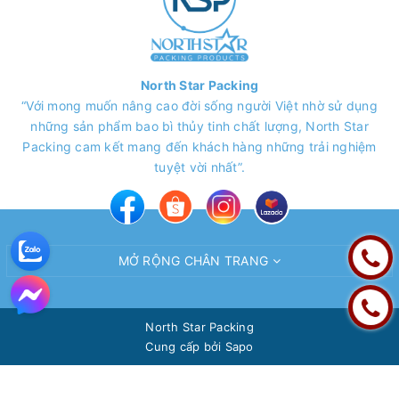
North Star Packing
“Với mong muốn nâng cao đời sống người Việt nhờ sử dụng
những sản phẩm bao bì thủy tinh chất lượng, North Star
Packing cam kết mang đến khách hàng những trải nghiệm
tuyệt vời nhất”.
MỞ RỘNG CHÂN TRANG
North Star Packing
Cung cấp bởi
Sapo