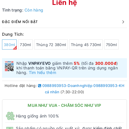
Liên hệ
Tình trạng:
Còn hàng
ĐẶC ĐIỂM NỔI BẬT
Dung Tích:
380ml
730ml
Thùng 72 380ml
Thùng 45 730ml
750ml
Nhập
VNPAYEVO
giảm thêm
5%
(tối đa
300.000đ
)
khi thanh toán bằng VNPAY-QR trên ứng dụng ngân
hàng.
Tìm hiểu thêm
Hotline đặt hàng:
0988993953-Doanhnghiệp 0988993953-KH
cá nhân
(7:30-22:00)
MUA NHƯ VUA - CHĂM SÓC NHƯ VIP
Hàng giống ảnh 100%
Sản phẩm có nguồn gốc xuất xứ, được
kiểm định chất