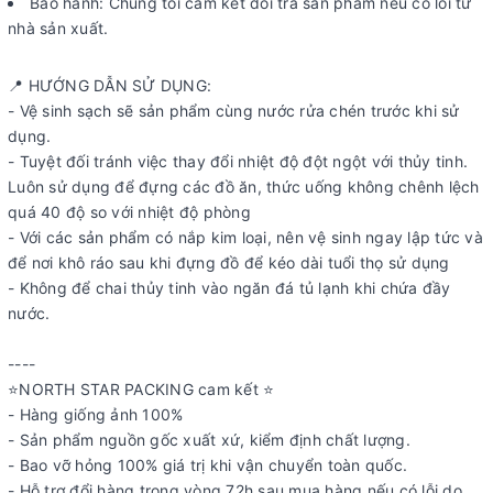
Bảo hành: Chúng tôi cam kết đổi trả sản phẩm nếu có lỗi từ
nhà sản xuất.
📍 HƯỚNG DẪN SỬ DỤNG:
- Vệ sinh sạch sẽ sản phẩm cùng nước rửa chén trước khi sử
dụng.
- Tuyệt đối tránh việc thay đổi nhiệt độ đột ngột với thủy tinh.
Luôn sử dụng để đựng các đồ ăn, thức uống không chênh lệch
quá 40 độ so với nhiệt độ phòng
- Với các sản phẩm có nắp kim loại, nên vệ sinh ngay lập tức và
để nơi khô ráo sau khi đựng đồ để kéo dài tuổi thọ sử dụng
- Không để chai thủy tinh vào ngăn đá tủ lạnh khi chứa đầy
nước.
----
⭐️NORTH STAR PACKING cam kết ⭐️
- Hàng giống ảnh 100%
- Sản phẩm nguồn gốc xuất xứ, kiểm định chất lượng.
- Bao vỡ hỏng 100% giá trị khi vận chuyển toàn quốc.
- Hỗ trợ đổi hàng trong vòng 72h sau mua hàng nếu có lỗi do