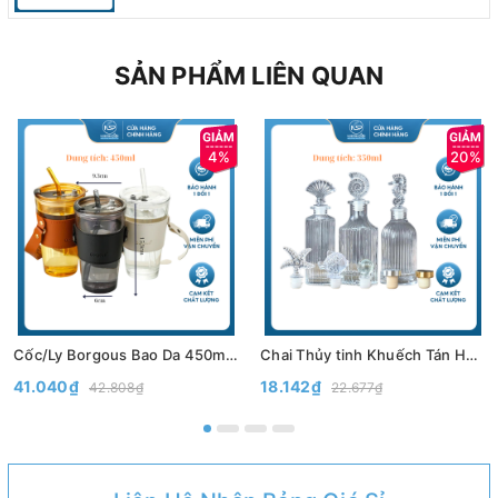
SẢN PHẨM LIÊN QUAN
4%
20%
Cốc/Ly Borgous Bao Da 450ml Có Ống Hút– Cốc Thủy Tinh Bọc Da Có Nắp Đựng Nước- North Star Packing
Chai Thủy tinh Khuếch Tán Hương Thơm Có nút 120ml, 200ml - Bình Thủy Tinh Decor Trang Trí - North Star Packing
41.040₫
18.142₫
42.808₫
22.677₫