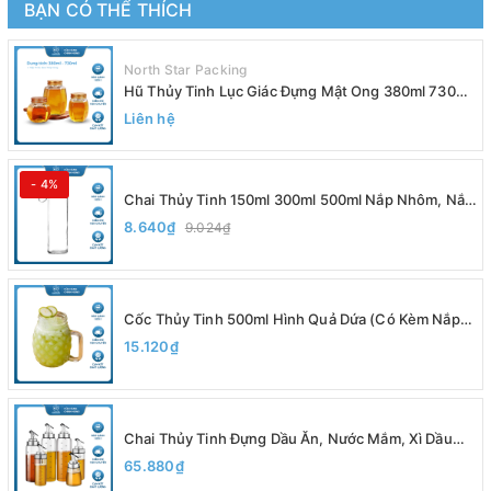
BẠN CÓ THỂ THÍCH
North Star Packing
Hũ Thủy Tinh Lục Giác Đựng Mật Ong 380ml 730ml
Nắp Vàng, Đựng Yến Chưng, Trà, Siro - North Star
Liên hệ
Packing
- 4%
Chai Thủy Tinh 150ml 300ml 500ml Nắp Nhôm, Nắp
Inox Có Dây Xách, Đựng Nước Ép, Sinh Tố, Detox,
8.640₫
9.024₫
Nắp Nhựa Bọc Kim Loại Chắc Chắn - North Star
Packing
Cốc Thủy Tinh 500ml Hình Quả Dứa (Có Kèm Nắp),
Ly Quai Thủy Tinh Cao Cấp - North Star Packing
15.120₫
Chai Thủy Tinh Đựng Dầu Ăn, Nước Mắm, Xì Dầu
200ml 300ml 500ml, Có Vạch Chia, Vòi Rót, Chất
65.880₫
Liệu Thủy Tinh Borosilicate