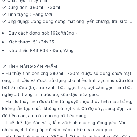
✓ Chất liệu: Thủy tinh
✓ Dung tích: 380ml | 730ml
✓ Tình trạng : Hàng Mới
✓ Ứng dụng: Công dụng đựng mật ong, yến chưng, trà, siro,...
Quy cách đóng gói: 162c/thùng -
Kích thước: 51x34x25
Nắp thiếc P43 P63 - Đen, Vàng
📍 TÍNH NĂNG SẢN PHẨM
- Hũ thủy tinh con ong 380ml | 730ml được sử dụng chứa mật
ong, tinh dầu và được sử dụng cho nhiều lĩnh vực như dầu dừa,
bột làm đẹp (bột trà xanh, bột ngọc trai, bột cám gạo, tinh bột
nghệ …), trang trí, nước ép, sữa đậu, sữa gạo...
- Hũ , lọ thủy tinh được làm từ nguyên liệu thủy tinh màu trắng,
không lẫn tạp chất, không có bọt khí. Có độ dày, sáng đẹp và
độ bền cao, an toàn cho người tiêu dùng.
- Thiết kế độc đáo và lạ lẫm với hình chú ong đáng yêu. Với
nhiều vạch tròn giúp dễ cầm nắm, chiều cao vừa phải.
- Hũ thủy tinh con ong 380ml | 730ml là sự lựa chọn độc đáo