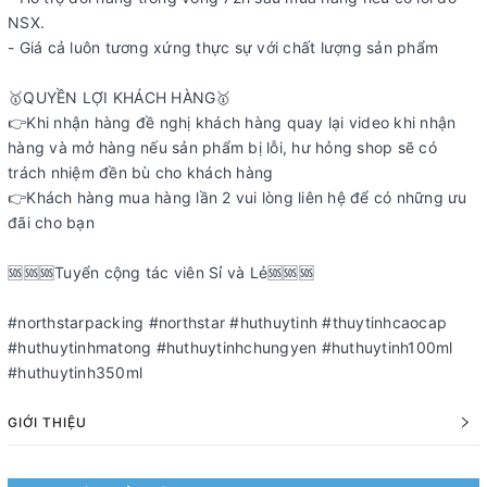
NSX.
- Giá cả luôn tương xứng thực sự với chất lượng sản phẩm
🥇QUYỀN LỢI KHÁCH HÀNG🥇
👉Khi nhận hàng đề nghị khách hàng quay lại video khi nhận
hàng và mở hàng nếu sản phẩm bị lỗi, hư hỏng shop sẽ có
trách nhiệm đền bù cho khách hàng
👉Khách hàng mua hàng lần 2 vui lòng liên hệ để có những ưu
đãi cho bạn
️️️️️️️️️️️️️️️🆘🆘🆘Tuyển cộng tác viên Sỉ và Lẻ🆘🆘🆘
#northstarpacking #northstar #huthuytinh #thuytinhcaocap
#huthuytinhmatong #huthuytinhchungyen #huthuytinh100ml
#huthuytinh350ml
GIỚI THIỆU