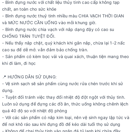
- Bình đựng nước với chất liệu thủy tinh cao cấp không tạp
chất, an toàn cho sức khỏe
- Bình đựng nước thuỷ tinh nhiều màu CHIA VẠCH THỜI GIAN
và MỨC NƯỚC CẦN UỐNG vào mỗi khung giờ.
- Bình đựng nước chia vạch với nắp dạng đậy có cao su
CHỐNG TRÀN TUYỆT ĐỐI.
- Nếu thấy nắp chặt, quý khách khi gắn nắp, chừa lại 1-2 nấc
cao su để dễ mở. vẫn đảm bảo chống tràn.
- Sản phẩm có kèm bọc vải và quai xách, thuận tiện mang theo
khi đi làm, đi học
📍 HƯỚNG DẪN SỬ DỤNG:
- Vệ sinh sạch sẽ sản phẩm cùng nước rửa chén trước khi sử
dụng.
- Tuyệt đối tránh việc thay đổi nhiệt độ đột ngột với thủy tinh.
Luôn sử dụng để đựng các đồ ăn, thức uống không chênh lệch
quá 40 độ so với nhiệt độ phòng
- Với các sản phẩm có nắp kim loại, nên vệ sinh ngay lập tức và
để nơi khô ráo sau khi đựng đồ để kéo dài tuổi thọ sử dụng
- Không để chai thủy tinh vào ngăn đá tủ lạnh khi chứa đầy