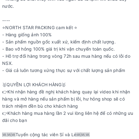
nước.
----
⭐️NORTH STAR PACKING cam kết ⭐️
- Hàng giống ảnh 100%
- Sản phẩm nguồn gốc xuất xứ, kiểm định chất lượng.
- Bao vỡ hỏng 100% giá trị khi vận chuyển toàn quốc.
- Hỗ trợ đổi hàng trong vòng 72h sau mua hàng nếu có lỗi do
NSX.
- Giá cả luôn tương xứng thực sự với chất lượng sản phẩm
🥇QUYỀN LỢI KHÁCH HÀNG🥇
👉Khi nhận hàng đề nghị khách hàng quay lại video khi nhận
hàng và mở hàng nếu sản phẩm bị lỗi, hư hỏng shop sẽ có
trách nhiệm đền bù cho khách hàng
👉Khách hàng mua hàng lần 2 vui lòng liên hệ để có những ưu
đãi cho bạn
️️️️️️️️️️️️️️️🆘🆘🆘Tuyển cộng tác viên Sỉ và Lẻ🆘🆘🆘