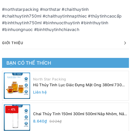
#northstarpacking #northstar #chaithuytinh
#chaithuytinh750ml #chaithuytinhnapthiec #thủytinhcaocấp
#binhthuytinh750ml #binhnuocthuytinh #binhthuytinh
#binhuongnuoc #binhthuytinhchiavach
GIỚI THIỆU
BẠN CÓ THỂ THÍCH
North Star Packing
Hũ Thủy Tinh Lục Giác Đựng Mật Ong 380ml 730ml
Nắp Vàng, Đựng Yến Chưng, Trà, Siro - North Star
Liên hệ
Packing
- 4%
Chai Thủy Tinh 150ml 300ml 500ml Nắp Nhôm, Nắp
Inox Có Dây Xách, Đựng Nước Ép, Sinh Tố, Detox,
8.640₫
9.024₫
Nắp Nhựa Bọc Kim Loại Chắc Chắn - North Star
Packing