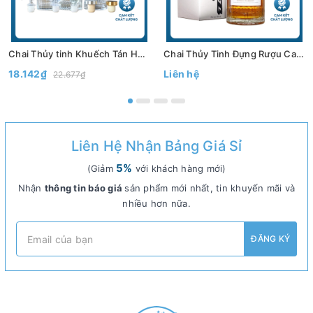
Chai Thủy tinh Khuếch Tán Hương Thơm Có nút 120ml, 200ml - Bình Thủy Tinh Decor Trang Trí - North Star Packing
Chai Thủy Tinh Đựng Rượu Cao Cấp 500ml 750ml Mẫu Chai Hibiki, Thiết Kế Sang Trọng - North Star Packing
18.142₫
Liên hệ
22.677₫
Liên Hệ Nhận Bảng Giá Sỉ
5%
(Giảm
với khách hàng mới)
Nhận
thông tin báo giá
sản phẩm mới nhất, tin khuyến mãi và
nhiều hơn nữa.
ĐĂNG KÝ