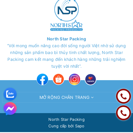
North Star Packing
“Với mong muốn nâng cao đời sống người Việt nhờ sử dụng
những sản phẩm bao bì thủy tinh chất lượng, North Star
Packing cam kết mang đến khách hàng những trải nghiệm
tuyệt vời nhất”.
MỞ RỘNG CHÂN TRANG
North Star Packing
Cung cấp bởi
Sapo