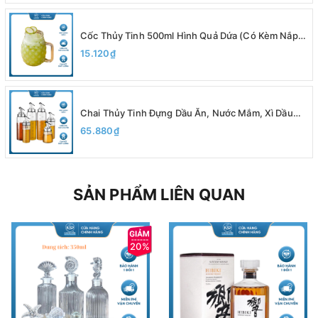
Cốc Thủy Tinh 500ml Hình Quả Dứa (Có Kèm Nắp),
Ly Quai Thủy Tinh Cao Cấp - North Star Packing
15.120₫
Chai Thủy Tinh Đựng Dầu Ăn, Nước Mắm, Xì Dầu
200ml 300ml 500ml, Có Vạch Chia, Vòi Rót, Chất
65.880₫
Liệu Thủy Tinh Borosilicate
SẢN PHẨM LIÊN QUAN
20%