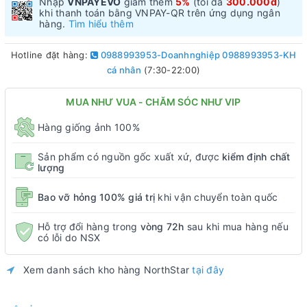
Nhập
VNPAYEVO
giảm thêm
5%
(tối đa
300.000đ
)
khi thanh toán bằng VNPAY-QR trên ứng dụng ngân
hàng.
Tìm hiểu thêm
Hotline đặt hàng:
0988993953-Doanhnghiệp 0988993953-KH
cá nhân
(7:30-22:00)
MUA NHƯ VUA - CHĂM SÓC NHƯ VIP
Hàng giống ảnh 100%
Sản phẩm có nguồn gốc xuất xứ, được
kiểm định chất
lượng
Bao vỡ hỏng 100% giá trị
khi vận chuyển toàn quốc
Hỗ trợ đổi hàng trong
vòng 72h
sau khi mua hàng nếu
có lỗi do NSX
Xem danh sách kho hàng NorthStar
tại đây