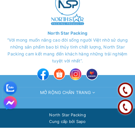
North Star Packing
“Với mong muốn nâng cao đời sống người Việt nhờ sử dụng
những sản phẩm bao bì thủy tinh chất lượng, North Star
Packing cam kết mang đến khách hàng những trải nghiệm
tuyệt vời nhất”.
MỞ RỘNG CHÂN TRANG
North Star Packing
Cung cấp bởi
Sapo