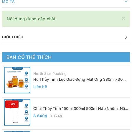
MÔ TẢ
×
Nội dung đang cập nhật.
GIỚI THIỆU
BẠN CÓ THỂ THÍCH
North Star Packing
Hũ Thủy Tinh Lục Giác Đựng Mật Ong 380ml 730ml
Nắp Vàng, Đựng Yến Chưng, Trà, Siro - North Star
Liên hệ
Packing
- 4%
Chai Thủy Tinh 150ml 300ml 500ml Nắp Nhôm, Nắp
Inox Có Dây Xách, Đựng Nước Ép, Sinh Tố, Detox,
8.640₫
9.024₫
Nắp Nhựa Bọc Kim Loại Chắc Chắn - North Star
Packing