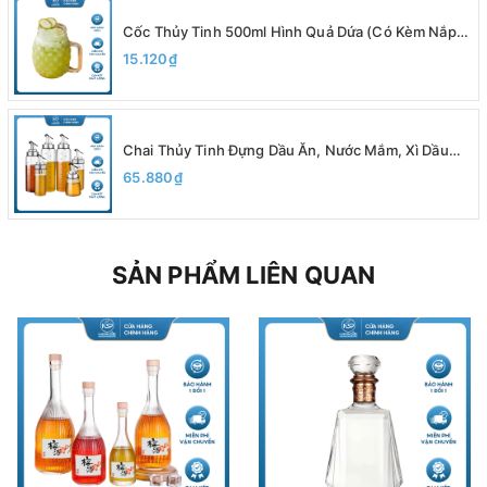
Cốc Thủy Tinh 500ml Hình Quả Dứa (Có Kèm Nắp),
Ly Quai Thủy Tinh Cao Cấp - North Star Packing
15.120₫
Chai Thủy Tinh Đựng Dầu Ăn, Nước Mắm, Xì Dầu
200ml 300ml 500ml, Có Vạch Chia, Vòi Rót, Chất
65.880₫
Liệu Thủy Tinh Borosilicate
SẢN PHẨM LIÊN QUAN