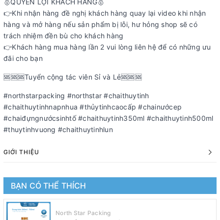
🥇QUYỀN LỢI KHÁCH HÀNG🥇
👉Khi nhận hàng đề nghị khách hàng quay lại video khi nhận
hàng và mở hàng nếu sản phẩm bị lỗi, hư hỏng shop sẽ có
trách nhiệm đền bù cho khách hàng
👉Khách hàng mua hàng lần 2 vui lòng liên hệ để có những ưu
đãi cho bạn
️️️️️️️️️️️️️️️🆘🆘🆘Tuyển cộng tác viên Sỉ và Lẻ🆘🆘🆘
#northstarpacking #northstar #chaithuytinh
#chaithuytinhnapnhua #thủytinhcaocấp #chainướcep
#chaiđựngnướcsinhtố #chaithuytinh350ml #chaithuytinh500ml
#thuytinhvuong #chaithuytinhlun
GIỚI THIỆU
BẠN CÓ THỂ THÍCH
North Star Packing