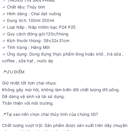
📍 THÔNG TIN SẢN PHẨM:
✓ Chất liệu: Thủy tinh
✓ Hình dáng : Chai dẹt vuông
✓ Dung tích: 100ml 250ml
✓ Loại Nắp : Nắp nhôm bạc P24 P25
✓ Quy cách đóng gói:120c/thùng
✓ Kích thước thùng: 39x32x31cm
✓ Tình trạng : Hàng Mới
✓ Ứng dụng: Dùng đựng thực phẩm lỏng hoặc khô , trà sữa ,
coffee , sữa hạt , nước ép
📍ƯU ĐIỂM
Giữ nhiệt tốt hơn chai nhựa.
Không gây mùi hôi, không làm biến đổi chất lượng đồ uống.
Dễ dàng vệ sinh và tái sử dụng.
Thân thiện với môi trường.
📍Tại sao nên chọn chai thủy tinh của chúng tôi?
Chất lượng vượt trội: Sản phẩm được sản xuất trên dây chuyền