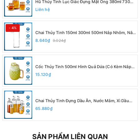
Hũ Thủy Tinh Lục Giác Đựng Mật Ong 380ml 730ml
Nắp Vàng, Đựng Yến Chưng, Trà, Siro - North Star
Liên hệ
Packing
- 4%
Chai Thủy Tinh 150ml 300ml 500ml Nắp Nhôm, Nắp
Inox Có Dây Xách, Đựng Nước Ép, Sinh Tố, Detox,
8.640₫
9.024₫
Nắp Nhựa Bọc Kim Loại Chắc Chắn - North Star
Packing
Cốc Thủy Tinh 500ml Hình Quả Dứa (Có Kèm Nắp),
Ly Quai Thủy Tinh Cao Cấp - North Star Packing
15.120₫
Chai Thủy Tinh Đựng Dầu Ăn, Nước Mắm, Xì Dầu
200ml 300ml 500ml, Có Vạch Chia, Vòi Rót, Chất
65.880₫
Liệu Thủy Tinh Borosilicate
SẢN PHẨM LIÊN QUAN