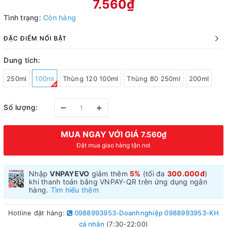
7.560₫
Tình trạng:
Còn hàng
ĐẶC ĐIỂM NỔI BẬT
Dung tích:
250ml
100ml
Thùng 120 100ml
Thùng 80 250ml
200ml
–
+
Số lượng:
MUA NGAY VỚI GIÁ
7.560₫
Đặt mua giao hàng tận nơi
Nhập
VNPAYEVO
giảm thêm
5%
(tối đa
300.000đ
)
khi thanh toán bằng VNPAY-QR trên ứng dụng ngân
hàng.
Tìm hiểu thêm
Hotline đặt hàng:
0988993953-Doanhnghiệp 0988993953-KH
cá nhân
(7:30-22:00)