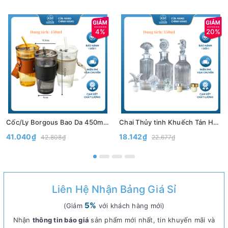
4%
20%
Cốc/Ly Borgous Bao Da 450ml Có Ống Hút– Cốc Thủy Tinh Bọc Da Có Nắp Đựng Nước- North Star Packing
Chai Thủy tinh Khuếch Tán Hương Thơm Có nút 120ml, 200ml - Bình Thủy Tinh Decor Trang Trí - North Star Packing
41.040₫
18.142₫
42.808₫
22.677₫
Liên Hệ Nhận Bảng Giá Sỉ
5%
(Giảm
với khách hàng mới)
Nhận
thông tin báo giá
sản phẩm mới nhất, tin khuyến mãi và