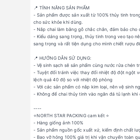
📍 TÍNH NĂNG SẢN PHẨM
- Sản phẩm được sản xuất từ 100% thủy tinh trong 
cho sức khỏe khi dùng.
- Nắp chai làm bằng gỗ chắc chắn, đảm bảo cho c
- Kiểu dáng sang trọng, thủy tinh trong veo tạo n
sang trọng và rất tiện dụng cho mình chiết rượu 
📍 HƯỚNG DẪN SỬ DỤNG:
- Vệ sinh sạch sẽ sản phẩm cùng nước rửa chén tr
- Tuyệt đối tránh việc thay đổi nhiệt độ đột ngột
lệch quá 40 độ so với nhiệt độ phòng
- Với các sản phẩm có nắp kim loại, nên vệ sinh n
- Không để chai thủy tinh vào ngăn đá tủ lạnh khi
----
⭐️NORTH STAR PACKING cam kết ⭐️
- Hàng giống ảnh 100%
- Sản phẩm nguồn gốc xuất xứ, kiểm định chất lư
- Bao vỡ hỏng 100% giá trị khi vận chuyển toàn q