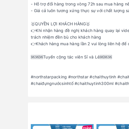
- Hỗ trợ đổi hàng trong vòng 72h sau mua hàng nế
- Giá cả luôn tương xứng thực sự với chất lượng 
🥇QUYỀN LỢI KHÁCH HÀNG🥇
👉Khi nhận hàng đề nghị khách hàng quay lại vid
trách nhiệm đền bù cho khách hàng
👉Khách hàng mua hàng lần 2 vui lòng liên hệ để
️️️️️️️️️️️️️️️🆘🆘🆘Tuyển cộng tác viên Sỉ và Lẻ🆘🆘🆘
#northstarpacking #northstar #chaithuytinh #cha
#chaiđựngnướcsinhtố #chaithuytinh300ml #chait