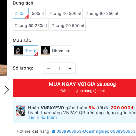
Dung tích:
250ml
500ml
Thùng 40 500ml
Thùng 80 250ml
Thùng 60 250ml
Thùng 20 500ml
Màu sắc:
Trong
Nhám mờ
–
+
Số lượng:
MUA NGAY VỚI GIÁ
28.080₫
Đặt mua giao hàng tận nơi
Nhập
VNPAYEVO
giảm thêm
5%
(tối đa
300.000đ
)
thanh toán bằng VNPAY-QR trên ứng dụng ngân hà
Tìm hiểu thêm
Hotline đặt hàng:
0988993953-Doanhnghiệp 0988993953