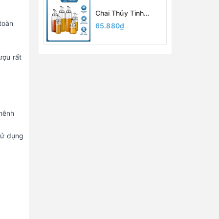
Packing
Chai Thủy Tinh
Đựng Dầu Ăn, Nước
toàn
65.880₫
Mắm, Xì Dầu 200ml
300ml 500ml, Có
Vạch Chia, Vòi Rót,
ượu rất
Chất Liệu Thủy Tinh
Borosilicate
chênh
 sử dụng