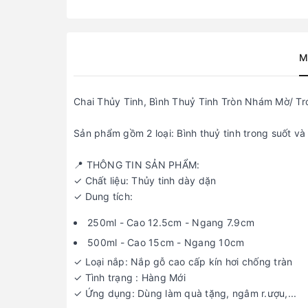
M
Chai Thủy Tinh, Bình Thuỷ Tinh Tròn Nhám Mờ/ T
Sản phẩm gồm 2 loại: Bình thuỷ tinh trong suốt và
📍 THÔNG TIN SẢN PHẨM:
✓ Chất liệu: Thủy tinh dày dặn
✓ Dung tích:
250ml - Cao 12.5cm - Ngang 7.9cm
500ml - Cao 15cm - Ngang 10cm
✓ Loại nắp: Nắp gỗ cao cấp kín hơi chống tràn
✓ Tình trạng : Hàng Mới
✓ Ứng dụng: Dùng làm quà tặng, ngâm r.ượu,...