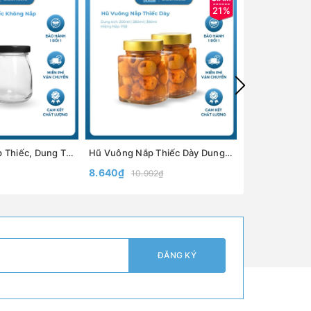
21%
Hũ Pudding Nắp Thiếc, Dung Tích 100ml 200ml, Chất Liệu Dày Dặn, Đựng Sữa Chua, Pudding - North Star Packing
Hũ Vuông Nắp Thiếc Dày Dung tích 200ml, 280ml, 380ml Miệng hũ P58,P63,P70 - North Star Packing
8.640₫
11.880₫
10.992₫
ĐĂNG KÝ