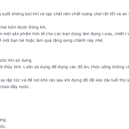
suốt không bọt khí và tạp chất nên chất lượng chai rất tốt và an 
hai luôn được đóng kín.
ên một sản phẩm tinh tế cho các bạn dùng làm đựng r.ượu, chiết r.
để mời bạn bè hoặc làm quà tặng sang chảnh này nhé..
ước khi sử dụng.
 với thủy tinh. Luôn sử dụng để đựng các đồ ăn, thức uống không 
gay lập tức và để nơi khô ráo sau khi đựng đồ để kéo dài tuổi thọ
 chứa đầy nước.
ợng.
uốc.