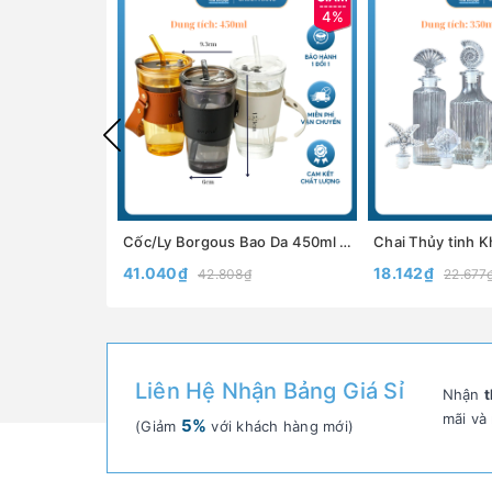
4%
Cốc/Ly Borgous Bao Da 450ml Có Ống Hút– Cốc Thủy Tinh Bọc Da Có Nắp Đựng Nước- North Star Packing
41.040₫
18.142₫
42.808₫
22.677
Liên Hệ Nhận Bảng Giá Sỉ
Nhận
t
mãi và
5%
(Giảm
với khách hàng mới)