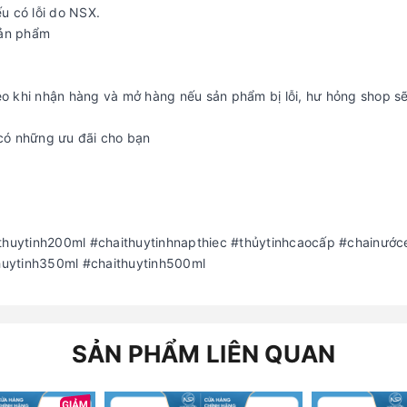
u có lỗi do NSX.
sản phẩm
eo khi nhận hàng và mở hàng nếu sản phẩm bị lỗi, hư hỏng shop s
 có những ưu đãi cho bạn
ithuytinh200ml #chaithuytinhnapthiec #thủytinhcaocấp #chainước
huytinh350ml #chaithuytinh500ml
SẢN PHẨM LIÊN QUAN