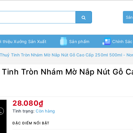
Sản
ới thiệu Xưởng Sản Xuất
Sản phẩm
Chính Sác
h Thuỷ Tinh Tròn Nhám Mờ Nắp Nút Gỗ Cao Cấp 250ml 500ml - Nor
Bạn chưa xem sản phẩm nào
ỷ Tinh Tròn Nhám Mờ Nắp Nút Gỗ 
28.080₫
Tình trạng:
Còn hàng
ĐẶC ĐIỂM NỔI BẬT