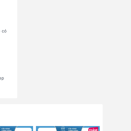
ẽ có
ep