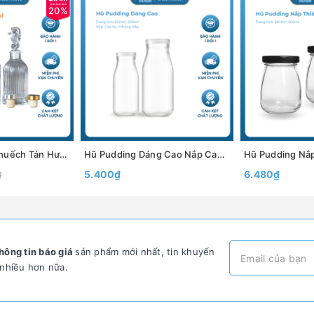
20%
Chai Thủy tinh Khuếch Tán Hương Thơm Có nút 120ml, 200ml - Bình Thủy Tinh Decor Trang Trí - North Star Packing
Hũ Pudding Dáng Cao Nắp Cao Su Không Nắp , Dung Tích 100ml 200ml - North Star Packing
5.400₫
6.480₫
₫
hông tin báo giá
sản phẩm mới nhất, tin khuyến
 nhiều hơn nữa.