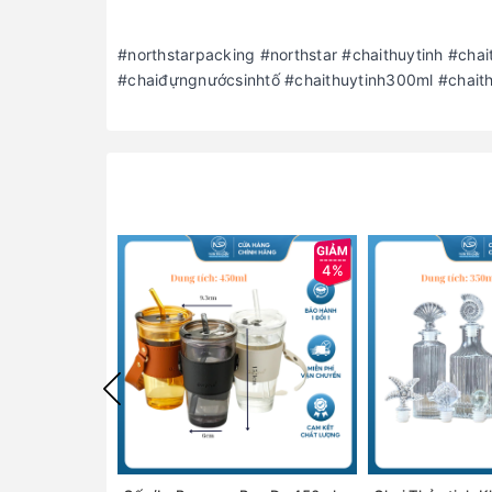
#northstarpacking #northstar #chaithuytinh #cha
#chaiđựngnướcsinhtố #chaithuytinh300ml #chait
4%