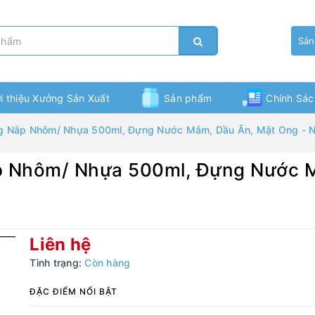
Sản
ới thiệu Xưởng Sản Xuất
Sản phẩm
Chính Sác
g Nắp Nhôm/ Nhựa 500ml, Đựng Nước Mắm, Dầu Ăn, Mật Ong - No
Bạn chưa xem sản phẩm nào
p Nhôm/ Nhựa 500ml, Đựng Nước M
Liên hệ
Tình trạng:
Còn hàng
ĐẶC ĐIỂM NỔI BẬT