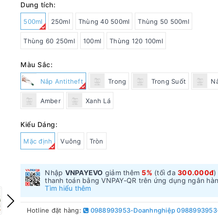
Dung tích:
500ml
250ml
Thùng 40 500ml
Thùng 50 500ml
Thùng 60 250ml
100ml
Thùng 120 100ml
Màu Sắc:
Nắp Antitheft
Trong
Trong Suốt
N
Amber
Xanh Lá
Kiểu Dáng:
Mặc định
Vuông
Tròn
Nhập
VNPAYEVO
giảm thêm
5%
(tối đa
300.000đ
)
thanh toán bằng VNPAY-QR trên ứng dụng ngân hà
Tìm hiểu thêm
Hotline đặt hàng:
0988993953-Doanhnghiệp 0988993953