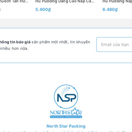
Chai Thủy tinh Khuếch Tán Hương Thơm Có nút 120ml, 200ml - Bình Thủy Tinh Decor Trang Trí - North Star Packing
Hũ Pudding Dáng Cao Nắp Cao Su Không Nắp , Dung Tích 100ml 200ml - North Star Packing
5.400₫
6.480₫
₫
hông tin báo giá
sản phẩm mới nhất, tin khuyến
 nhiều hơn nữa.
North Star Packing