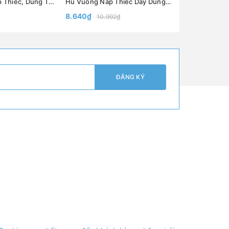
Hũ Pudding Nắp Thiếc, Dung Tích 100ml 200ml, Chất Liệu Dày Dặn, Đựng Sữa Chua, Pudding - North Star Packing
Hũ Vuông Nắp Thiếc Dày Dung tích 200ml, 280ml, 380ml Miệng hũ P58,P63,P70 - North Star Packing
8.640₫
11.880₫
10.992₫
ĐĂNG KÝ