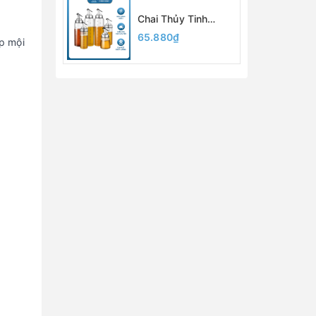
Packing
Chai Thủy Tinh
Đựng Dầu Ăn, Nước
65.880₫
p mội
Mắm, Xì Dầu 200ml
300ml 500ml, Có
Vạch Chia, Vòi Rót,
Chất Liệu Thủy Tinh
Borosilicate