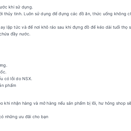
ước khi sử dụng.
 với thủy tinh. Luôn sử dụng để đựng các đồ ăn, thức uống không 
gay lập tức và để nơi khô ráo sau khi đựng đồ để kéo dài tuổi thọ
 chứa đầy nước.
ợng.
uốc.
u có lỗi do NSX.
sản phẩm
eo khi nhận hàng và mở hàng nếu sản phẩm bị lỗi, hư hỏng shop s
 có những ưu đãi cho bạn