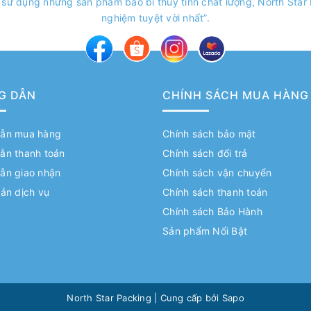
 sử dụng những sản phẩm bao bì thủy tinh chất lượng, North Sta
nghiệm tuyệt vời nhất”.
G DẪN
CHÍNH SÁCH MUA HÀNG
ẫn mua hàng
Chính sách bảo mật
ẫn thanh toán
Chính sách đổi trả
ẫn giao nhận
Chính sách vận chuyển
ản dịch vụ
Chính sách thanh toán
Chính sách Bảo Hành
Sản phẩm Nổi Bật
North Star Packing
|
Cung cấp bởi
Sapo