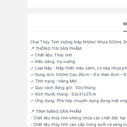
M
Chai Thủy Tinh Vuông Nắp Nhôm/ Nhựa 500ml, Đ
📍 THÔNG TIN SẢN PHẨM:
✓ Chất liệu: Thủy tinh
✓ Kiểu dáng: trụ vuông
✓ Loại Nắp : Nắp thiếc màu xanh, có nắp nhựa ph
✓ Dung tích: 500ml Cao 26cm – Đ.k thân 6cm – Đ
✓ Tình trạng : Hàng Mới
✓ Quy cách đóng gói: 50c/thùng
✓ Kích thước thùng: 62x31x27cm
✓ Ứng dụng: Phù hợp chuyên dụng đựng mật ong
📍 TÍNH NĂNG SẢN PHẨM
- Chất liệu thủy tinh không chứa các chất độc hạ
- Chất liệu thủy tinh cao cấp trong suốt và sáng 