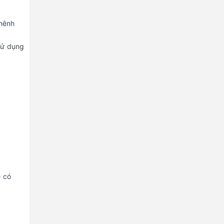
chênh
 sử dụng
ẽ có