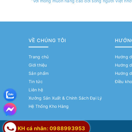
“Với mong muốn nâng cao đời sống người Việt nhờ
VỀ CHÚNG TÔI
HƯỚN
Trang chủ
Hướng d
Giới thiệu
Hướng d
Sản phẩm
Hướng d
Tin tức
Điều kho
Liên hệ
Xưởng Sản Xuất & Chính Sách Đại Lý
Hệ Thống Kho Hàng
KH cá nhân: 0988993953