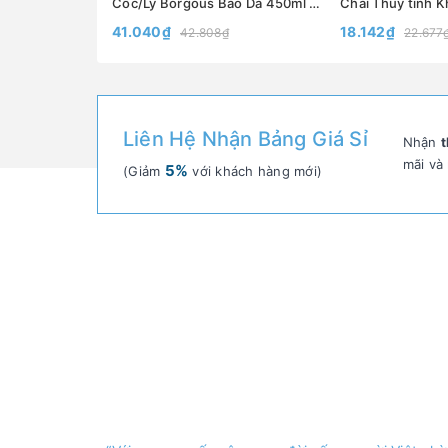
Cốc/Ly Borgous Bao Da 450ml Có Ống Hút– Cốc Thủy Tinh Bọc Da Có Nắp Đựng Nước- North Star Packing
41.040₫
18.142₫
42.808₫
22.677
Liên Hệ Nhận Bảng Giá Sỉ
Nhận
t
mãi và
5%
(Giảm
với khách hàng mới)