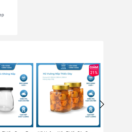
ep
21%