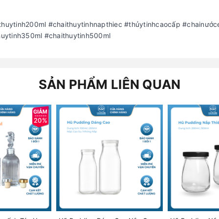
ithuytinh200ml #chaithuytinhnapthiec #thủytinhcaocấp #chainước
huytinh350ml #chaithuytinh500ml
SẢN PHẨM LIÊN QUAN
20%