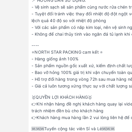
📍 HƯỚNG DẪN SỬ DỤNG:
- Vệ sinh sạch sẽ sản phẩm cùng nước rửa chén tr
- Tuyệt đối tránh việc thay đổi nhiệt độ đột ngột
lệch quá 40 độ so với nhiệt độ phòng
- Với các sản phẩm có nắp kim loại, nên vệ sinh n
- Không để chai thủy tinh vào ngăn đá tủ lạnh khi
----
⭐️NORTH STAR PACKING cam kết ⭐️
- Hàng giống ảnh 100%
- Sản phẩm nguồn gốc xuất xứ, kiểm định chất lư
- Bao vỡ hỏng 100% giá trị khi vận chuyển toàn q
- Hỗ trợ đổi hàng trong vòng 72h sau mua hàng nế
- Giá cả luôn tương xứng thực sự với chất lượng 
🥇QUYỀN LỢI KHÁCH HÀNG🥇
👉Khi nhận hàng đề nghị khách hàng quay lại vid
trách nhiệm đền bù cho khách hàng
👉Khách hàng mua hàng lần 2 vui lòng liên hệ để
️️️️️️️️️️️️️️️🆘🆘🆘Tuyển cộng tác viên Sỉ và Lẻ🆘🆘🆘