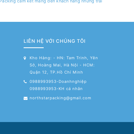
r Packing cam kết mang đến khách hàng những trải
LIÊN HỆ VỚI CHÚNG TÔI
Kho Hàng: - HN: Tam Trinh, Yên
Sở, Hoàng Mai, Hà Nội - HCM:
Quận 12, TP.Hồ Chí Minh
0988993953-Doanhnghiệp
0988993953-KH cá nhân
northstarpacking@gmail.com