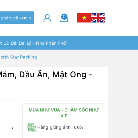
0
 phẩm đã xem
h Ưu Đãi Đại Lý - Nhà Phân Phối
rth Star Packing
ắm, Dầu Ăn, Mật Ong -
MUA NHƯ VUA - CHĂM SÓC NHƯ
VIP
Hàng giống ảnh 100%