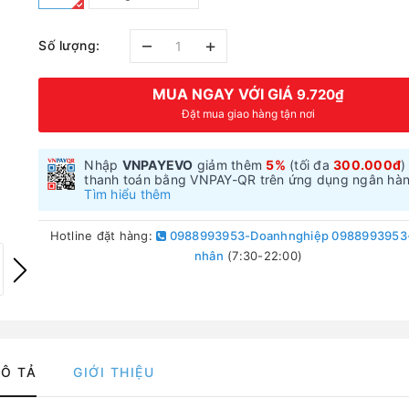
–
+
Số lượng:
MUA NGAY VỚI GIÁ
9.720₫
Đặt mua giao hàng tận nơi
Nhập
VNPAYEVO
giảm thêm
5%
(tối đa
300.000đ
)
thanh toán bằng VNPAY-QR trên ứng dụng ngân hà
Tìm hiểu thêm
Hotline đặt hàng:
0988993953-Doanhnghiệp 0988993953
nhân
(7:30-22:00)
Ô TẢ
GIỚI THIỆU