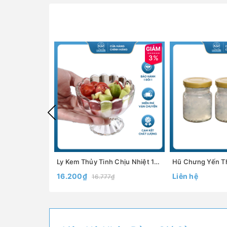
3%
Ly Kem Thủy Tinh Chịu Nhiệt 150ml Đựng Kem,Chè, Salad - North Star Packing
16.200₫
Liên hệ
16.777₫