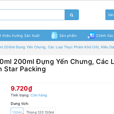
Sản
ới thiệu Xưởng Sản Xuất
Sản phẩm
Chính Sác
l 200ml Đựng Yến Chưng, Các Loại Thực Phẩm Khô Ướt, Kiểu Dán
Bạn chưa xem sản phẩm nào
50ml 200ml Đựng Yến Chưng, Các 
h Star Packing
9.720₫
Tình trạng:
Còn hàng
Dung tích:
150ml
Thùng 120 150ml