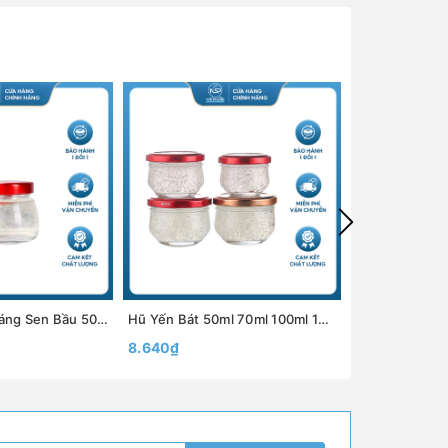
Borosilicate
Hũ Thủy Tinh Dáng Sen Bầu 50ml 75ml 100ml 150ml, Nắp Thiếc Chưng Yến, Chất Liệu Cao Cấp - North Star Packing
Hũ Yến Bát 50ml 70ml 100ml 150ml 200ml, Đựng Yến Chưng, Chất Liệu Cao Cấp, Kiểu Dáng Độc Đáo - North Star Packing
8.640₫
11.880₫