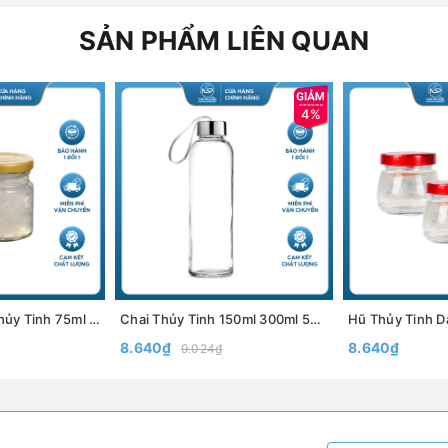
SẢN PHẨM LIÊN QUAN
4%
Hũ Chưng Yến Thủy Tinh 75ml 100ml 150ml, Lọ Chưng Yến Tròn Nắp Thiếc, Đựng Yến, Sữa Chua, Thực Phẩm - North Star Packing
Chai Thủy Tinh 150ml 300ml 500ml Nắp Nhôm, Nắp Inox Có Dây Xách, Đựng Nước Ép, Sinh Tố, Detox, Nắp Nhựa Bọc Kim Loại Chắc Chắn - North Star Packing
8.640₫
8.640₫
9.024₫