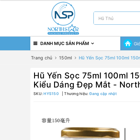
DANH MỤC SẢN PHẨM
Gi
Trang chủ
150ml
Hũ Yến Sọc 75ml 100ml 150m
Hũ Yến Sọc 75ml 100ml 1
Kiểu Dáng Đẹp Mắt - Nort
SKU:
HYS150
Thương hiệu:
Đang cập nhật