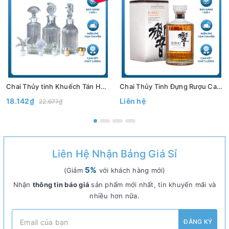
Chai Thủy tinh Khuếch Tán Hương Thơm Có nút 120ml, 200ml - Bình Thủy Tinh Decor Trang Trí - North Star Packing
Chai Thủy Tinh Đựng Rượu Cao Cấp 500ml 750ml Mẫu Chai Hibiki, Thiết Kế Sang Trọng - North Star Packing
18.142₫
Liên hệ
22.677₫
Liên Hệ Nhận Bảng Giá Sỉ
5%
(Giảm
với khách hàng mới)
Nhận
thông tin báo giá
sản phẩm mới nhất, tin khuyến mãi và
nhiều hơn nữa.
ĐĂNG KÝ