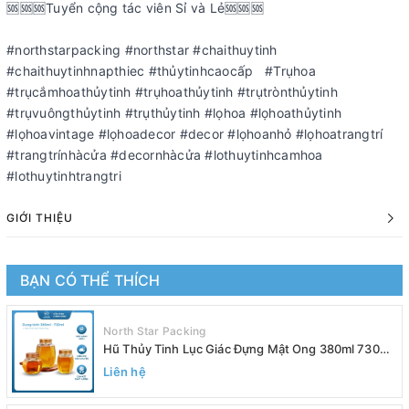
️️️️️️️️️️️️️️️🆘🆘🆘Tuyển cộng tác viên Sỉ và Lẻ🆘🆘🆘
#northstarpacking #northstar #chaithuytinh
#chaithuytinhnapthiec #thủytinhcaocấp #Trụhoa
#trụcắmhoathủytinh #trụhoathủytinh #trụtrònthủytinh
#trụvuôngthủytinh #trụthủytinh #lọhoa #lọhoathủytinh
#lọhoavintage #lọhoadecor #decor #lọhoanhỏ #lọhoatrangtrí
#trangtrínhàcửa #decornhàcửa #lothuytinhcamhoa
#lothuytinhtrangtri
GIỚI THIỆU
BẠN CÓ THỂ THÍCH
North Star Packing
Hũ Thủy Tinh Lục Giác Đựng Mật Ong 380ml 730ml
Nắp Vàng, Đựng Yến Chưng, Trà, Siro - North Star
Liên hệ
Packing