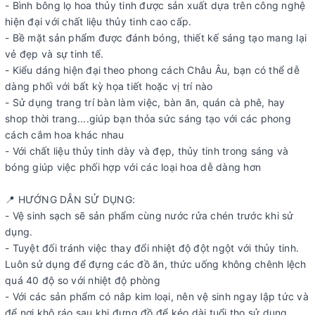
- Bình bông lọ hoa thủy tinh được sản xuất dựa trên công nghệ
hiện đại với chất liệu thủy tinh cao cấp.
- Bề mặt sản phẩm được đánh bóng, thiết kế sáng tạo mang lại
vẻ đẹp và sự tinh tế.
- Kiểu dáng hiện đại theo phong cách Châu Âu, bạn có thể dễ
dàng phối với bất kỳ họa tiết hoặc vị trí nào
- Sử dụng trang trí bàn làm việc, bàn ăn, quán cà phê, hay
shop thời trang....giúp bạn thỏa sức sáng tạo với các phong
cách cắm hoa khác nhau
- Với chất liệu thủy tinh dày và đẹp, thủy tinh trong sáng và
bóng giúp việc phối hợp với các loại hoa dễ dàng hơn
📍 HƯỚNG DẪN SỬ DỤNG:
- Vệ sinh sạch sẽ sản phẩm cùng nước rửa chén trước khi sử
dụng.
- Tuyệt đối tránh việc thay đổi nhiệt độ đột ngột với thủy tinh.
Luôn sử dụng để đựng các đồ ăn, thức uống không chênh lệch
quá 40 độ so với nhiệt độ phòng
- Với các sản phẩm có nắp kim loại, nên vệ sinh ngay lập tức và
để nơi khô ráo sau khi đựng đồ để kéo dài tuổi thọ sử dụng