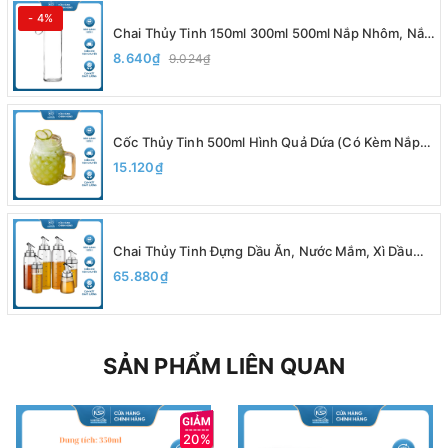
- 4%
Chai Thủy Tinh 150ml 300ml 500ml Nắp Nhôm, Nắp
Inox Có Dây Xách, Đựng Nước Ép, Sinh Tố, Detox,
8.640₫
9.024₫
Nắp Nhựa Bọc Kim Loại Chắc Chắn - North Star
Packing
Cốc Thủy Tinh 500ml Hình Quả Dứa (Có Kèm Nắp),
Ly Quai Thủy Tinh Cao Cấp - North Star Packing
15.120₫
Chai Thủy Tinh Đựng Dầu Ăn, Nước Mắm, Xì Dầu
200ml 300ml 500ml, Có Vạch Chia, Vòi Rót, Chất
65.880₫
Liệu Thủy Tinh Borosilicate
SẢN PHẨM LIÊN QUAN
20%